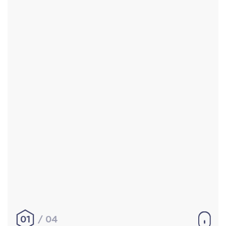
Accueil
Réalisations
À propos
Contact
Mentions légales
|
Conditions générales de
vente
hello@aurelienbobenrieth.fr
© Aurélien BOBENRIETH 2024. Tous droits réservés.
01
04