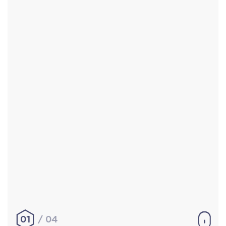
Accueil
Réalisations
À propos
Contact
Mentions légales
|
Conditions générales de
vente
hello@aurelienbobenrieth.fr
© Aurélien BOBENRIETH 2024. Tous droits réservés.
01
04