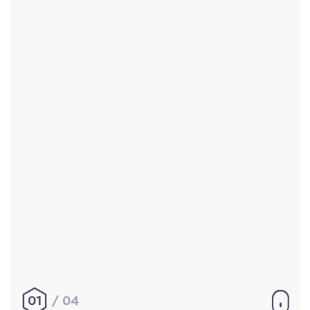
Accueil
Réalisations
À propos
Contact
Mentions légales
|
Conditions générales de
vente
hello@aurelienbobenrieth.fr
© Aurélien BOBENRIETH 2024. Tous droits réservés.
01
04