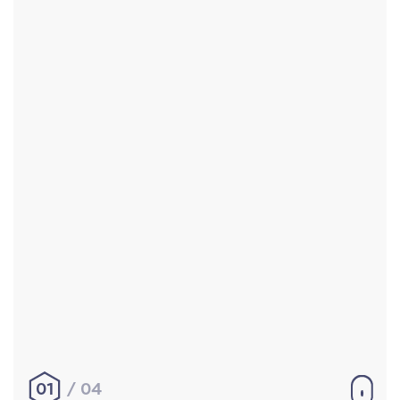
Accueil
Réalisations
À propos
Contact
Mentions légales
|
Conditions générales de
vente
hello@aurelienbobenrieth.fr
© Aurélien BOBENRIETH 2024. Tous droits réservés.
01
04