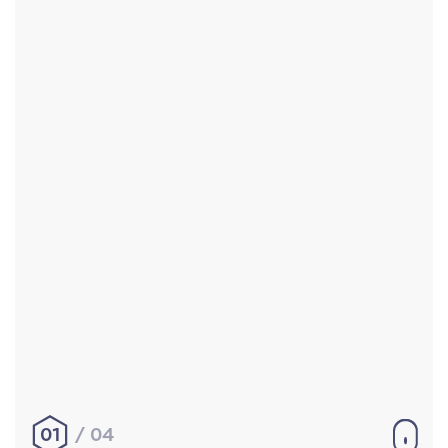
Accueil
Réalisations
À propos
Contact
Mentions légales
|
Conditions générales de
vente
hello@aurelienbobenrieth.fr
© Aurélien BOBENRIETH 2024. Tous droits réservés.
01
04