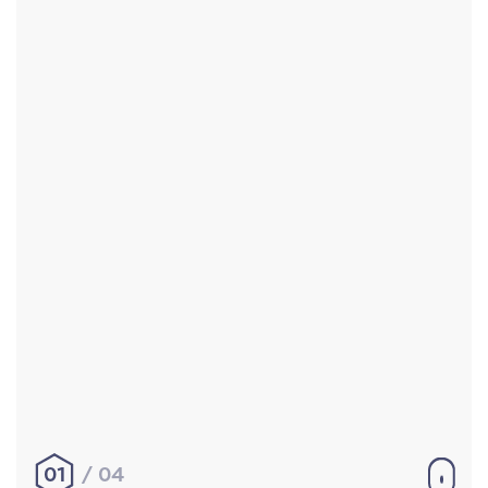
Accueil
Réalisations
À propos
Contact
Mentions légales
|
Conditions générales de
vente
hello@aurelienbobenrieth.fr
© Aurélien BOBENRIETH 2024. Tous droits réservés.
01
04