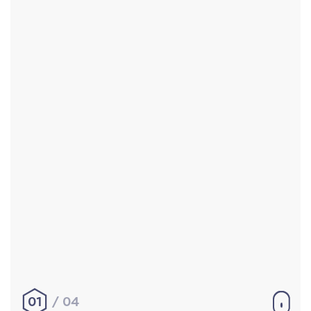
Accueil
Réalisations
À propos
Contact
Mentions légales
|
Conditions générales de
vente
hello@aurelienbobenrieth.fr
© Aurélien BOBENRIETH 2024. Tous droits réservés.
01
04