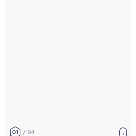
Accueil
Réalisations
À propos
Contact
Mentions légales
|
Conditions générales de
vente
hello@aurelienbobenrieth.fr
© Aurélien BOBENRIETH 2024. Tous droits réservés.
01
04