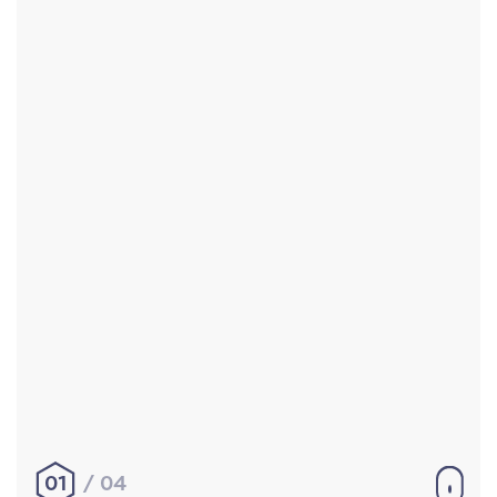
Accueil
Réalisations
À propos
Contact
Mentions légales
|
Conditions générales de
vente
hello@aurelienbobenrieth.fr
© Aurélien BOBENRIETH 2024. Tous droits réservés.
01
04