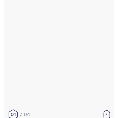
Accueil
Réalisations
À propos
Contact
Mentions légales
|
Conditions générales de
vente
hello@aurelienbobenrieth.fr
© Aurélien BOBENRIETH 2024. Tous droits réservés.
01
04