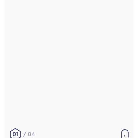
Accueil
Réalisations
À propos
Contact
Mentions légales
|
Conditions générales de
vente
hello@aurelienbobenrieth.fr
© Aurélien BOBENRIETH 2024. Tous droits réservés.
01
04