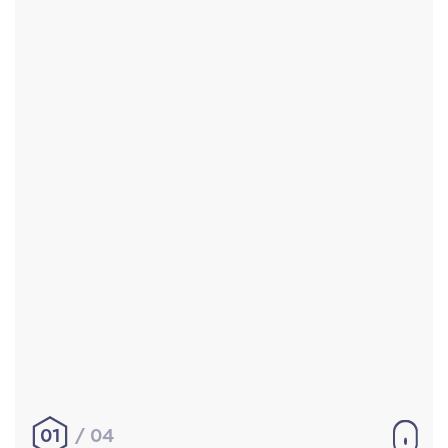
Accueil
Réalisations
À propos
Contact
Mentions légales
|
Conditions générales de
vente
hello@aurelienbobenrieth.fr
© Aurélien BOBENRIETH 2024. Tous droits réservés.
01
04