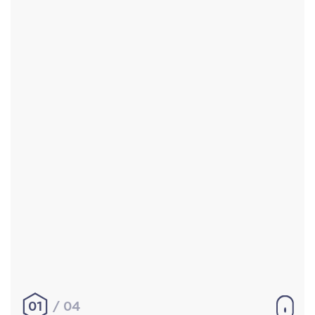
Accueil
Réalisations
À propos
Contact
Mentions légales
|
Conditions générales de
vente
hello@aurelienbobenrieth.fr
© Aurélien BOBENRIETH 2024. Tous droits réservés.
01
04