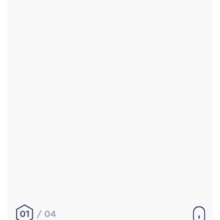
Accueil
Réalisations
À propos
Contact
Mentions légales
|
Conditions générales de
vente
hello@aurelienbobenrieth.fr
© Aurélien BOBENRIETH 2024. Tous droits réservés.
01
04