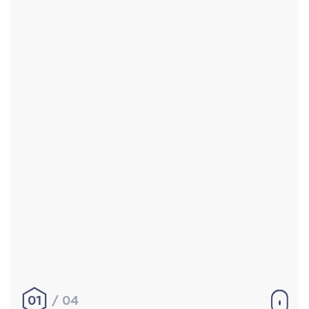
Accueil
Réalisations
À propos
Contact
Mentions légales
|
Conditions générales de
vente
hello@aurelienbobenrieth.fr
© Aurélien BOBENRIETH 2024. Tous droits réservés.
01
04