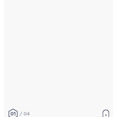
Accueil
Réalisations
À propos
Contact
Mentions légales
|
Conditions générales de
vente
hello@aurelienbobenrieth.fr
© Aurélien BOBENRIETH 2024. Tous droits réservés.
01
04