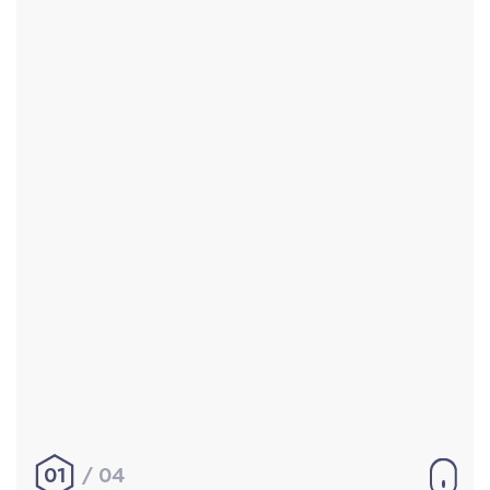
Accueil
Réalisations
À propos
Contact
Mentions légales
|
Conditions générales de
vente
hello@aurelienbobenrieth.fr
© Aurélien BOBENRIETH 2024. Tous droits réservés.
01
04