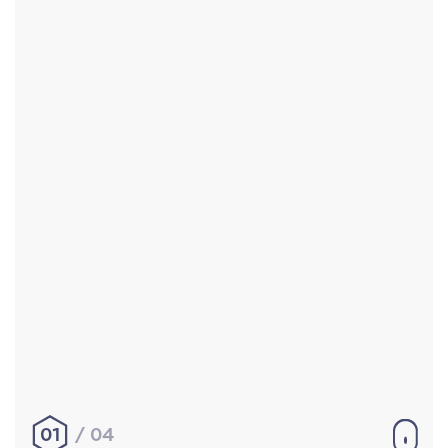
Accueil
Réalisations
À propos
Contact
Mentions légales
|
Conditions générales de
vente
hello@aurelienbobenrieth.fr
© Aurélien BOBENRIETH 2024. Tous droits réservés.
01
04