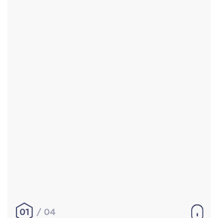
Accueil
Réalisations
À propos
Contact
Mentions légales
|
Conditions générales de
vente
hello@aurelienbobenrieth.fr
© Aurélien BOBENRIETH 2024. Tous droits réservés.
01
04