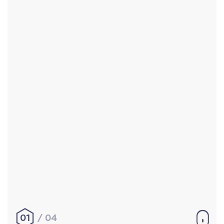
Accueil
Réalisations
À propos
Contact
Mentions légales
|
Conditions générales de
vente
hello@aurelienbobenrieth.fr
© Aurélien BOBENRIETH 2024. Tous droits réservés.
01
04