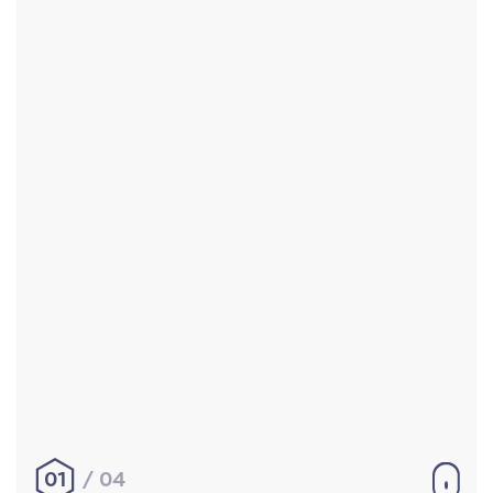
Accueil
Réalisations
À propos
Contact
Mentions légales
|
Conditions générales de
vente
hello@aurelienbobenrieth.fr
© Aurélien BOBENRIETH 2024. Tous droits réservés.
01
04