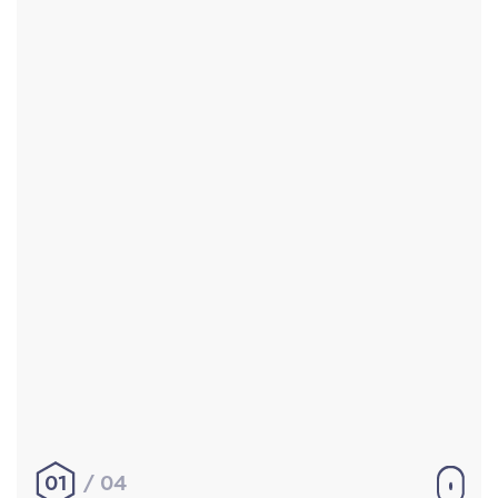
Accueil
Réalisations
À propos
Contact
Mentions légales
|
Conditions générales de
vente
hello@aurelienbobenrieth.fr
© Aurélien BOBENRIETH 2024. Tous droits réservés.
01
04