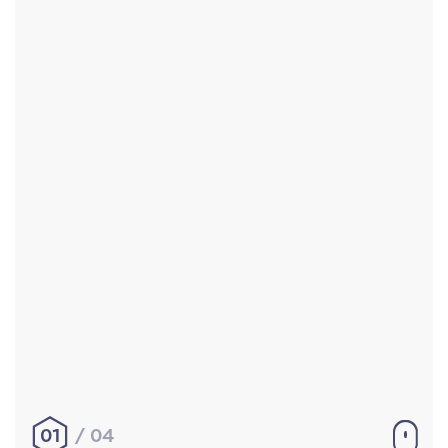
Accueil
Réalisations
À propos
Contact
Mentions légales
|
Conditions générales de
vente
hello@aurelienbobenrieth.fr
© Aurélien BOBENRIETH 2024. Tous droits réservés.
01
04