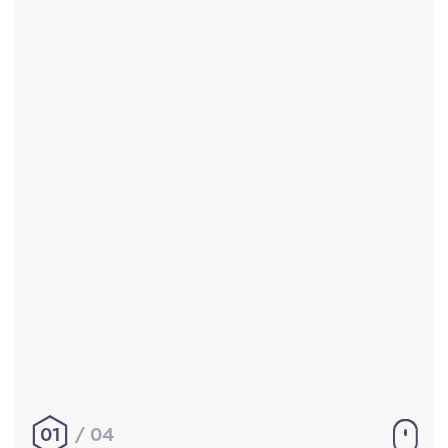
Accueil
Réalisations
À propos
Contact
Mentions légales
|
Conditions générales de
vente
hello@aurelienbobenrieth.fr
© Aurélien BOBENRIETH 2024. Tous droits réservés.
01
04