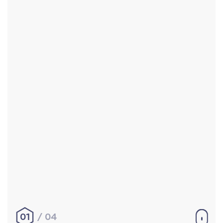
Accueil
Réalisations
À propos
Contact
Mentions légales
|
Conditions générales de
vente
hello@aurelienbobenrieth.fr
© Aurélien BOBENRIETH 2024. Tous droits réservés.
01
04