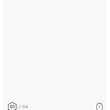
Accueil
Réalisations
À propos
Contact
Mentions légales
|
Conditions générales de
vente
hello@aurelienbobenrieth.fr
© Aurélien BOBENRIETH 2024. Tous droits réservés.
01
04