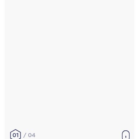
Accueil
Réalisations
À propos
Contact
Mentions légales
|
Conditions générales de
vente
hello@aurelienbobenrieth.fr
© Aurélien BOBENRIETH 2024. Tous droits réservés.
01
04