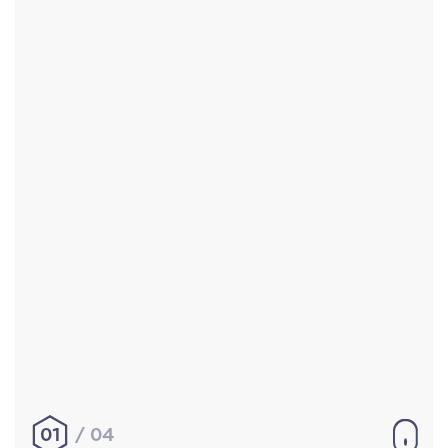
Accueil
Réalisations
À propos
Contact
Mentions légales
|
Conditions générales de
vente
hello@aurelienbobenrieth.fr
© Aurélien BOBENRIETH 2024. Tous droits réservés.
01
04