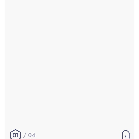
Accueil
Réalisations
À propos
Contact
Mentions légales
|
Conditions générales de
vente
hello@aurelienbobenrieth.fr
© Aurélien BOBENRIETH 2024. Tous droits réservés.
01
04