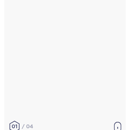
Accueil
Réalisations
À propos
Contact
Mentions légales
|
Conditions générales de
vente
hello@aurelienbobenrieth.fr
© Aurélien BOBENRIETH 2024. Tous droits réservés.
01
04