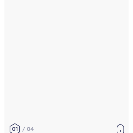
Accueil
Réalisations
À propos
Contact
Mentions légales
|
Conditions générales de
vente
hello@aurelienbobenrieth.fr
© Aurélien BOBENRIETH 2024. Tous droits réservés.
01
04