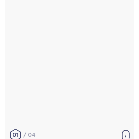
Accueil
Réalisations
À propos
Contact
Mentions légales
|
Conditions générales de
vente
hello@aurelienbobenrieth.fr
© Aurélien BOBENRIETH 2024. Tous droits réservés.
01
04