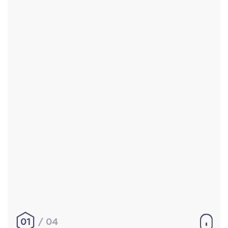
Accueil
Réalisations
À propos
Contact
Mentions légales
|
Conditions générales de
vente
hello@aurelienbobenrieth.fr
© Aurélien BOBENRIETH 2024. Tous droits réservés.
01
04