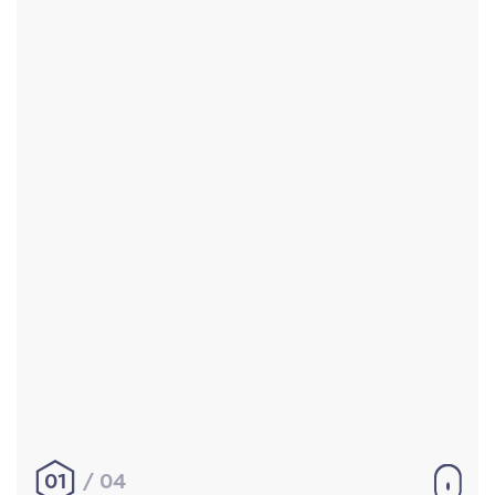
Accueil
Réalisations
À propos
Contact
Mentions légales
|
Conditions générales de
vente
hello@aurelienbobenrieth.fr
© Aurélien BOBENRIETH 2024. Tous droits réservés.
01
04