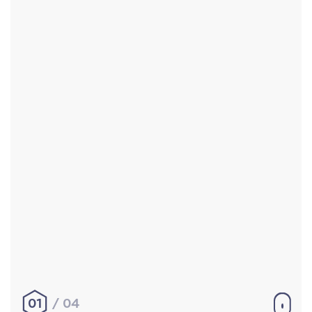
Accueil
Réalisations
À propos
Contact
Mentions légales
|
Conditions générales de
vente
hello@aurelienbobenrieth.fr
© Aurélien BOBENRIETH 2024. Tous droits réservés.
01
04