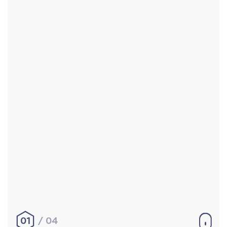
Accueil
Réalisations
À propos
Contact
Mentions légales
|
Conditions générales de
vente
hello@aurelienbobenrieth.fr
© Aurélien BOBENRIETH 2024. Tous droits réservés.
01
04