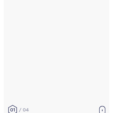
Accueil
Réalisations
À propos
Contact
Mentions légales
|
Conditions générales de
vente
hello@aurelienbobenrieth.fr
© Aurélien BOBENRIETH 2024. Tous droits réservés.
01
04