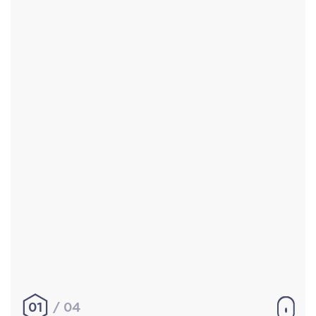
Accueil
Réalisations
À propos
Contact
Mentions légales
|
Conditions générales de
vente
hello@aurelienbobenrieth.fr
© Aurélien BOBENRIETH 2024. Tous droits réservés.
01
04