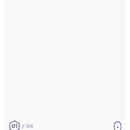
Accueil
Réalisations
À propos
Contact
Mentions légales
|
Conditions générales de
vente
hello@aurelienbobenrieth.fr
© Aurélien BOBENRIETH 2024. Tous droits réservés.
01
04