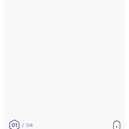
Accueil
Réalisations
À propos
Contact
Mentions légales
|
Conditions générales de
vente
hello@aurelienbobenrieth.fr
© Aurélien BOBENRIETH 2024. Tous droits réservés.
01
04