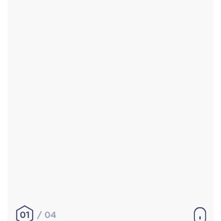
Accueil
Réalisations
À propos
Contact
Mentions légales
|
Conditions générales de
vente
hello@aurelienbobenrieth.fr
© Aurélien BOBENRIETH 2024. Tous droits réservés.
01
04