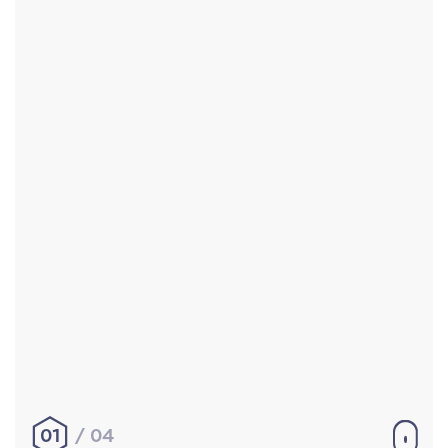
Accueil
Réalisations
À propos
Contact
Mentions légales
|
Conditions générales de
vente
hello@aurelienbobenrieth.fr
© Aurélien BOBENRIETH 2024. Tous droits réservés.
01
04