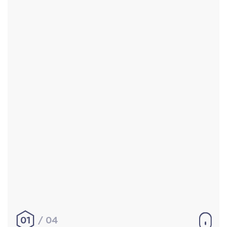
Accueil
Réalisations
À propos
Contact
Mentions légales
|
Conditions générales de
vente
hello@aurelienbobenrieth.fr
© Aurélien BOBENRIETH 2024. Tous droits réservés.
01
04