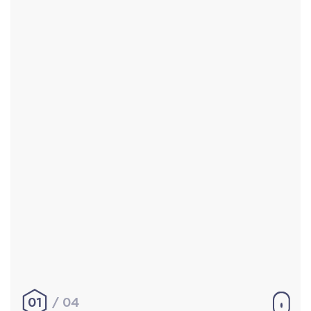
Accueil
Réalisations
À propos
Contact
Mentions légales
|
Conditions générales de
vente
hello@aurelienbobenrieth.fr
© Aurélien BOBENRIETH 2024. Tous droits réservés.
01
04