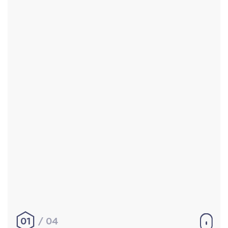
Accueil
Réalisations
À propos
Contact
Mentions légales
|
Conditions générales de
vente
hello@aurelienbobenrieth.fr
© Aurélien BOBENRIETH 2024. Tous droits réservés.
01
04