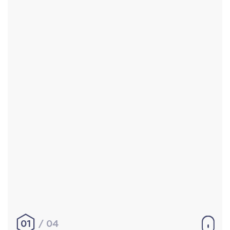
Accueil
Réalisations
À propos
Contact
Mentions légales
|
Conditions générales de
vente
hello@aurelienbobenrieth.fr
© Aurélien BOBENRIETH 2024. Tous droits réservés.
01
04