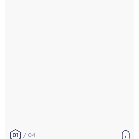
Accueil
Réalisations
À propos
Contact
Mentions légales
|
Conditions générales de
vente
hello@aurelienbobenrieth.fr
© Aurélien BOBENRIETH 2024. Tous droits réservés.
01
04