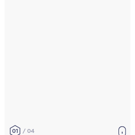
Accueil
Réalisations
À propos
Contact
Mentions légales
|
Conditions générales de
vente
hello@aurelienbobenrieth.fr
© Aurélien BOBENRIETH 2024. Tous droits réservés.
01
04