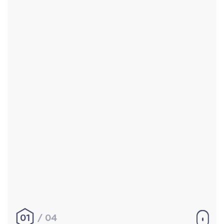
Accueil
Réalisations
À propos
Contact
Mentions légales
|
Conditions générales de
vente
hello@aurelienbobenrieth.fr
© Aurélien BOBENRIETH 2024. Tous droits réservés.
01
04