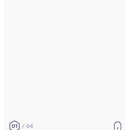
Accueil
Réalisations
À propos
Contact
Mentions légales
|
Conditions générales de
vente
hello@aurelienbobenrieth.fr
© Aurélien BOBENRIETH 2024. Tous droits réservés.
01
04